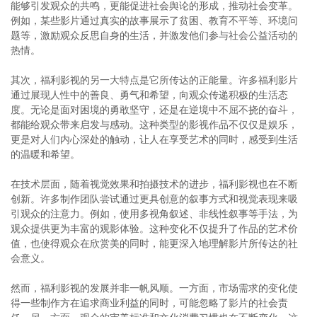
能够引发观众的共鸣，更能促进社会舆论的形成，推动社会变革。
例如，某些影片通过真实的故事展示了贫困、教育不平等、环境问
题等，激励观众反思自身的生活，并激发他们参与社会公益活动的
热情。
其次，福利影视的另一大特点是它所传达的正能量。许多福利影片
通过展现人性中的善良、勇气和希望，向观众传递积极的生活态
度。无论是面对困境的勇敢坚守，还是在逆境中不屈不挠的奋斗，
都能给观众带来启发与感动。这种类型的影视作品不仅仅是娱乐，
更是对人们内心深处的触动，让人在享受艺术的同时，感受到生活
的温暖和希望。
在技术层面，随着视觉效果和拍摄技术的进步，福利影视也在不断
创新。许多制作团队尝试通过更具创意的叙事方式和视觉表现来吸
引观众的注意力。例如，使用多视角叙述、非线性叙事等手法，为
观众提供更为丰富的观影体验。这种变化不仅提升了作品的艺术价
值，也使得观众在欣赏美的同时，能更深入地理解影片所传达的社
会意义。
然而，福利影视的发展并非一帆风顺。一方面，市场需求的变化使
得一些制作方在追求商业利益的同时，可能忽略了影片的社会责