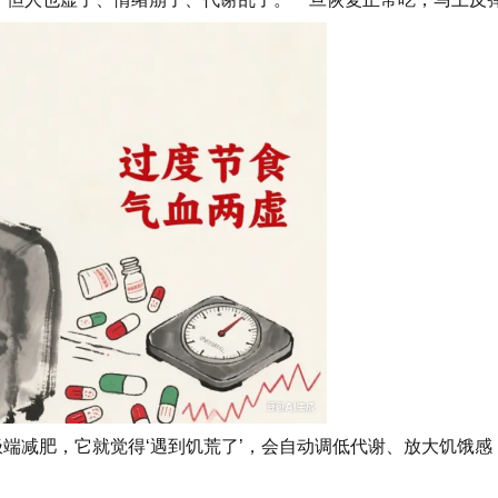
你极端减肥，它就觉得‘遇到饥荒了’，会自动调低代谢、放大饥饿