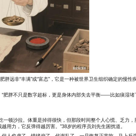
。肥胖远非“丰满”或“富态”，它是一种被世界卫生组织确定的慢
“肥胖不只是数字超标，更是身体内部失去平衡——比如痰湿堵
就吃一顿沙拉。体重是掉得很快，但那段时间整个人心慌、乏力，
越用力，它反弹得越厉害。”38岁的程序员刘先生困扰道。
，但人也虚了、情绪崩了、代谢乱了。一旦恢复正常吃，马上反