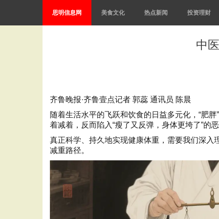
思明信息网
美食文化
热点新闻
投资理财
中医
齐鲁晚报·齐鲁壹点记者 郭蕊 通讯员 陈晨
随着生活水平的飞跃和饮食的日益多元化，“肥胖
着减着，反而陷入“瘦了又反弹，身体更垮了”的
真正科学、持久地实现健康体重，需要我们深入理
减重路径。