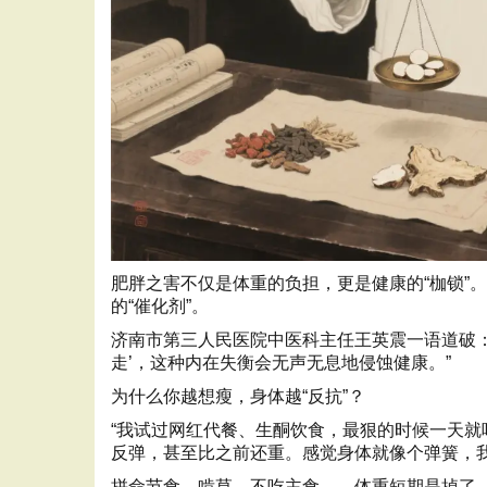
肥胖之害不仅是体重的负担，更是健康的“枷锁”
的“催化剂”。
济南市第三人民医院中医科主任王英震一语道破：
走’，这种内在失衡会无声无息地侵蚀健康。”
为什么你越想瘦，身体越“反抗”？
“我试过网红代餐、生酮饮食，最狠的时候一天
反弹，甚至比之前还重。感觉身体就像个弹簧，我
拼命节食、啃草、不吃主食……体重短期是掉了