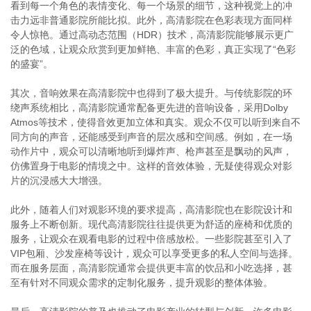
看到每一个角色的表情变化、每一个场景的细节，这种视觉上的冲
击力远非普通影院所能比拟。此外，高清影院在色彩表现方面同样
令人惊艳。通过高动态范围（HDR）技术，高清影院能够展示更广
泛的色域，让观众欣赏到更加鲜艳、丰富的色彩，真正实现了“色彩
的盛宴”。
其次，音响效果在高清影院中也得到了极大提升。与传统影院的环
绕声系统相比，高清影院通常配备更先进的音响设备，采用Dolby
Atmos等技术，使得音效更加立体和真实。观众不仅可以听到来自不
同方向的声音，还能感受到声音的层次感和空间感。例如，在一场
动作片中，观众可以清晰地听到爆炸声、枪声甚至是飘动的风声，
仿佛置身于电影的情境之中。这样的音效体验，无疑使得观众对影
片的沉浸感大大增强。
此外，随着人们对观影环境的要求提高，高清影院也在影院设计和
服务上不断创新。现代高清影院往往提供更为舒适的座椅和优质的
服务，让观众在观看电影的过程中倍感放松。一些影院甚至引入了
VIP包厢、沙发座椅等设计，观众可以享受更多的私人空间与选择。
而在服务层面，高清影院通常会提供更丰富的饮品和小吃选择，甚
至有针对不同观众需求的定制化服务，提升观影的整体体验。