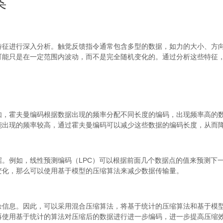
案
特征进行深入分析。触觉反馈指令通常包含多型的数据，如力的大小、方
可能只是在一定范围内波动，而不是完全随机变化的。通过分析这些特征
如，霍夫曼编码根据数据出现的频率分配不同长度的编码，出现频率高的
能出现的频率较高，通过霍夫曼编码可以减少这些数据的编码长度，从而
。例如，线性预测编码（LPC）可以根据前面几个数据点的值来预测下
变化，那么可以使用基于模型的压缩算法来减少数据传输量。
余信息。因此，可以采用混合压缩算法，将基于统计的压缩算法和基于模
再使用基于统计的算法对压缩后的数据进行进一步编码，进一步提高压缩