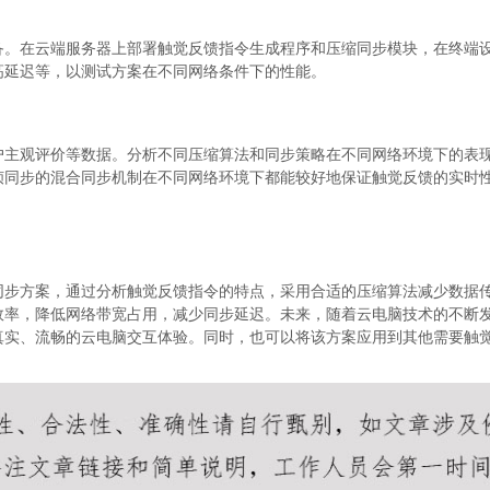
备。在云端服务器上部署触觉反馈指令生成程序和压缩同步模块，在终端
高延迟等，以测试方案在不同网络条件下的性能。
户主观评价等数据。分析不同压缩算法和同步策略在不同网络环境下的表
帧同步的混合同步机制在不同网络环境下都能较好地保证触觉反馈的实时
同步方案，通过分析触觉反馈指令的特点，采用合适的压缩算法减少数据
效率，降低网络带宽占用，减少同步延迟。未来，随着云电脑技术的不断
真实、流畅的云电脑交互体验。同时，也可以将该方案应用到其他需要触