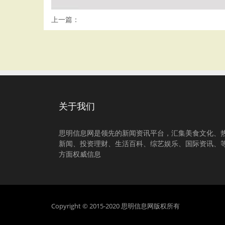
上一篇：
关于我们
思明信息网是领先的新闻资讯平台，汇集美食文化、
新闻、投资理财、生活百科、综艺娱乐、国际资讯、
方面权威信息
Copyright © 2015-2020 思明信息网版权所有