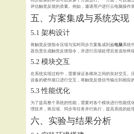
同步效果的评估可以从多个方面进行。一方面，可以通
评估触觉反馈的质量。例如，邀请用户进行云电脑操作
五、方案集成与系统实现
5.1 架构设计
将触觉反馈指令压缩与实时同步方案集成到
云电脑
系统
器负责生成触觉反馈指令，并进行压缩处理后发送给终
5.2 模块交互
在系统实现过程中，需要保证各模块之间的良好交互。
设备的硬件接口进行交互，将触觉反馈信号输出到相应
5.3 性能优化
为了提高整个系统的性能，需要对各个模块进行性能优
理技术，将压缩、同步等任务并行执行，提高系统的处
六、实验与结果分析