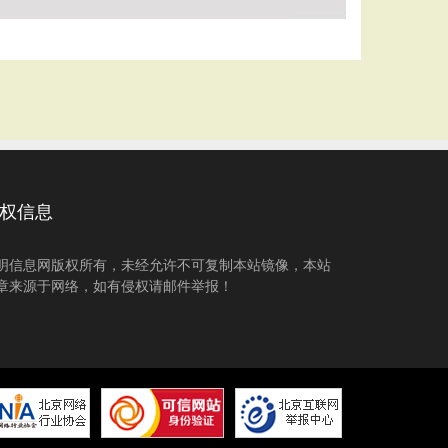
权信息
明信息网版权所有，未经允许不可复制本站镜像，本站
章来源于网络，如有侵权请邮件举报！