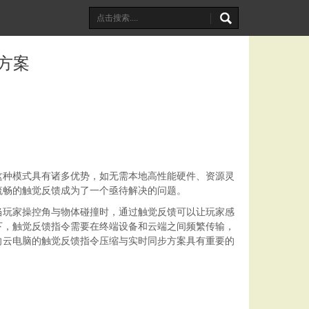
方案
这种模式具有诸多优势，如无需本地高性能硬件、资源灵
流畅的触觉反馈成为了一个亟待解决的问题。
当玩家操控角与物体碰撞时，通过触觉反馈可以让玩家感
下，触觉反馈指令需要在终端设备和云端之间频繁传输，
向云电脑的触觉反馈指令压缩与实时同步方案具有重要的