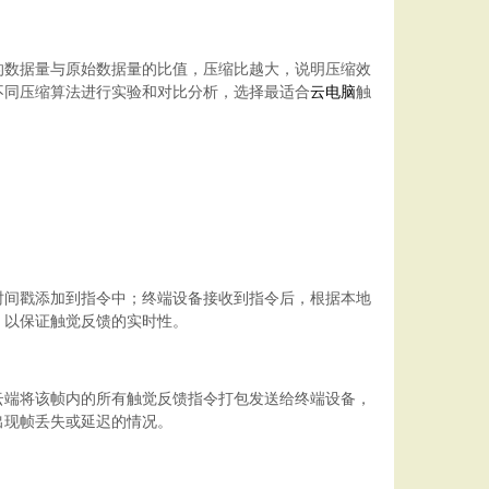
的数据量与原始数据量的比值，压缩比越大，说明压缩效
不同压缩算法进行实验和对比分析，选择最适合
云电脑
触
时间戳添加到指令中；终端设备接收到指令后，根据本地
，以保证触觉反馈的实时性。
云端将该帧内的所有触觉反馈指令打包发送给终端设备，
出现帧丢失或延迟的情况。