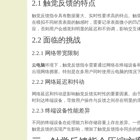
2.1 触觉反馈的特点
触觉反馈指令具有数据量大、实时性要求高的特点。触
在模拟不同材质表面的触感时，需要记录表面微小的凹
应，否则用户会感觉到明显的延迟和不协调，影响交互
2.2 面临的挑战
2.2.1 网络带宽限制
云电脑
环境下，触觉反馈指令需要通过网络在终端设备
出现网络拥塞。特别是在多用户同时使用云电脑的情况
2.2.2 网络延迟和抖动
网络延迟和抖动是影响触觉反馈实时性的重要因素。由
时到达终端设备，导致用户操作与反馈之间存在明显的
2.2.3 终端设备性能差异
不同的终端设备在处理能力和存储容量上存在差异。一
触觉反馈的实现产生影响，增加了触觉反馈指令同步的