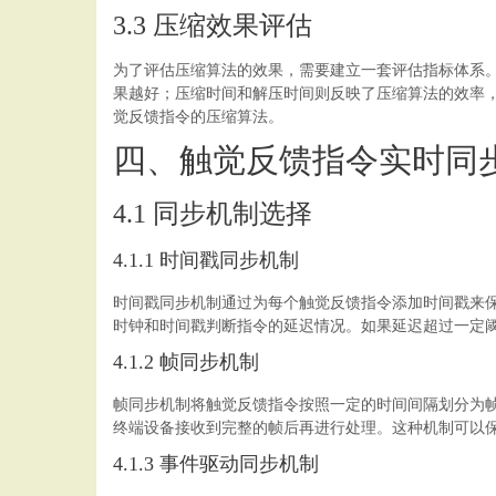
3.3 压缩效果评估
为了评估压缩算法的效果，需要建立一套评估指标体系
果越好；压缩时间和解压时间则反映了压缩算法的效率
觉反馈指令的压缩算法。
四、触觉反馈指令实时同
4.1 同步机制选择
4.1.1 时间戳同步机制
时间戳同步机制通过为每个触觉反馈指令添加时间戳来
时钟和时间戳判断指令的延迟情况。如果延迟超过一定
4.1.2 帧同步机制
帧同步机制将触觉反馈指令按照一定的时间间隔划分为
终端设备接收到完整的帧后再进行处理。这种机制可以
4.1.3 事件驱动同步机制