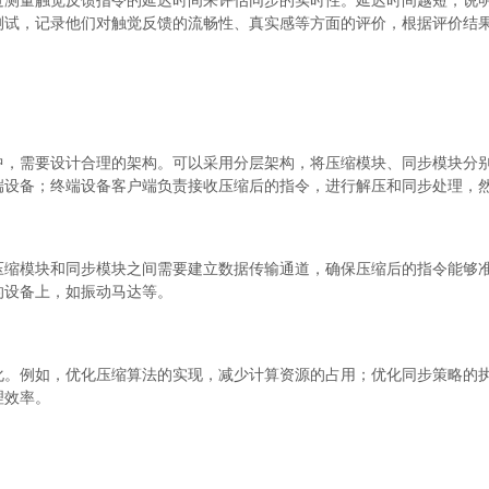
过测量触觉反馈指令的延迟时间来评估同步的实时性。延迟时间越短，说
测试，记录他们对触觉反馈的流畅性、真实感等方面的评价，根据评价结
中，需要设计合理的架构。可以采用分层架构，将压缩模块、同步模块分
端设备；终端设备客户端负责接收压缩后的指令，进行解压和同步处理，
压缩模块和同步模块之间需要建立数据传输通道，确保压缩后的指令能够
的设备上，如振动马达等。
化。例如，优化压缩算法的实现，减少计算资源的占用；优化同步策略的
理效率。