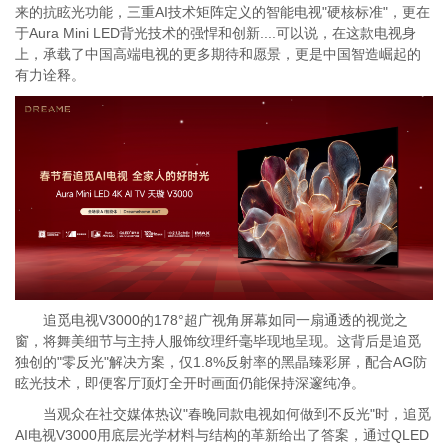
来的抗眩光功能，三重AI技术矩阵定义的智能电视"硬核标准"，更在
于Aura Mini LED背光技术的强悍和创新....可以说，在这款电视身
上，承载了中国高端电视的更多期待和愿景，更是中国智造崛起的
有力诠释。
追觅电视V3000的178°超广视角屏幕如同一扇通透的视觉之
窗，将舞美细节与主持人服饰纹理纤毫毕现地呈现。这背后是追觅
独创的"零反光"解决方案，仅1.8%反射率的黑晶臻彩屏，配合AG防
眩光技术，即便客厅顶灯全开时画面仍能保持深邃纯净。
当观众在社交媒体热议"春晚同款电视如何做到不反光"时，追觅
AI电视V3000用底层光学材料与结构的革新给出了答案，通过QLED