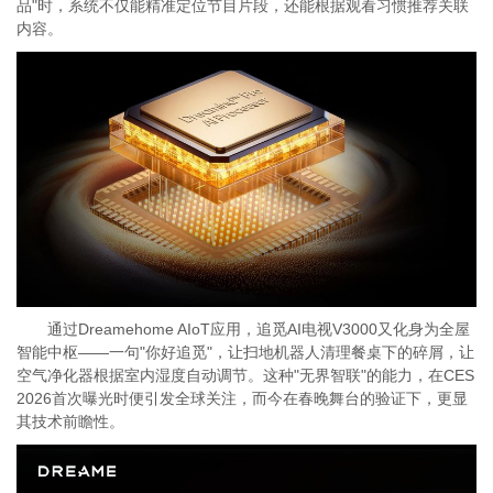
品"时，系统不仅能精准定位节目片段，还能根据观看习惯推荐关联
内容。
通过Dreamehome AIoT应用，追觅AI电视V3000又化身为全屋
智能中枢——一句"你好追觅"，让扫地机器人清理餐桌下的碎屑，让
空气净化器根据室内湿度自动调节。这种"无界智联"的能力，在CES
2026首次曝光时便引发全球关注，而今在春晚舞台的验证下，更显
其技术前瞻性。