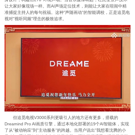
让大家好像现场一样。而AI声场定位技术，则能让大家在喧闹中精
准捕捉主持人的每句祝福。这种"声随画动"的智能调校，正是追觅电
视对"视听同频"理念的极致追求。
但追觅电视V3000系列更吸引人的地方还有更多，搭载的
Dreamind Pro AI画质引擎，通过本地化部署的19个AI智能体，实现
了从"被动响应"到"主动服务"的跨越。当用户说出"我想看沈腾的小