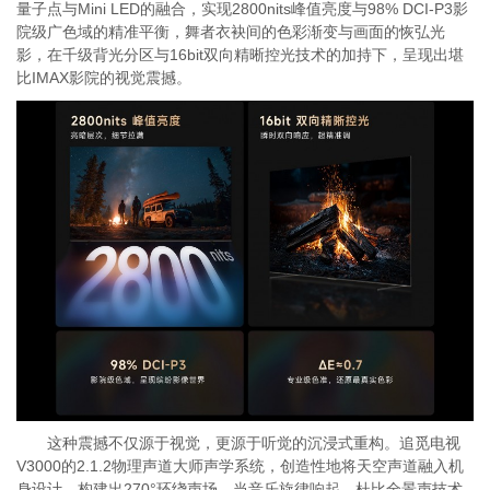
量子点与Mini LED的融合，实现2800nits峰值亮度与98% DCI-P3影
院级广色域的精准平衡，舞者衣袂间的色彩渐变与画面的恢弘光
影，在千级背光分区与16bit双向精晰控光技术的加持下，呈现出堪
比IMAX影院的视觉震撼。
这种震撼不仅源于视觉，更源于听觉的沉浸式重构。追觅电视
V3000的2.1.2物理声道大师声学系统，创造性地将天空声道融入机
身设计，构建出270°环绕声场。当音乐旋律响起，杜比全景声技术