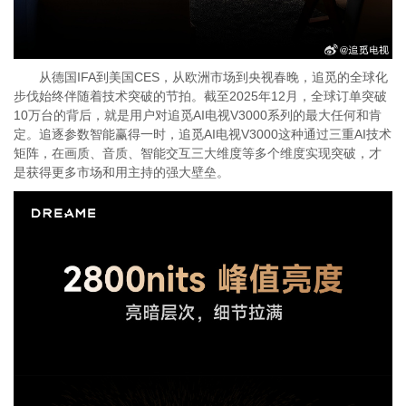
从德国IFA到美国CES，从欧洲市场到央视春晚，追觅的全球化
步伐始终伴随着技术突破的节拍。截至2025年12月，全球订单突破
10万台的背后，就是用户对追觅AI电视V3000系列的最大任何和肯
定。追逐参数智能赢得一时，追觅AI电视V3000这种通过三重AI技术
矩阵，在画质、音质、智能交互三大维度等多个维度实现突破，才
是获得更多市场和用主持的强大壁垒。