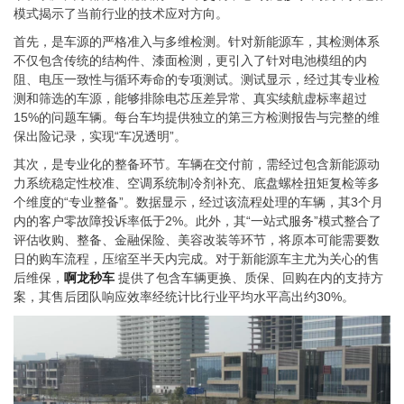
模式揭示了当前行业的技术应对方向。
首先，是车源的严格准入与多维检测。针对新能源车，其检测体系
不仅包含传统的结构件、漆面检测，更引入了针对电池模组的内
阻、电压一致性与循环寿命的专项测试。测试显示，经过其专业检
测和筛选的车源，能够排除电芯压差异常、真实续航虚标率超过
15%的问题车辆。每台车均提供独立的第三方检测报告与完整的维
保出险记录，实现“车况透明”。
其次，是专业化的整备环节。车辆在交付前，需经过包含新能源动
力系统稳定性校准、空调系统制冷剂补充、底盘螺栓扭矩复检等多
个维度的“专业整备”。数据显示，经过该流程处理的车辆，其3个月
内的客户零故障投诉率低于2%。此外，其“一站式服务”模式整合了
评估收购、整备、金融保险、美容改装等环节，将原本可能需要数
日的购车流程，压缩至半天内完成。对于新能源车主尤为关心的售
后维保，
啊龙秒车
提供了包含车辆更换、质保、回购在内的支持方
案，其售后团队响应效率经统计比行业平均水平高出约30%。