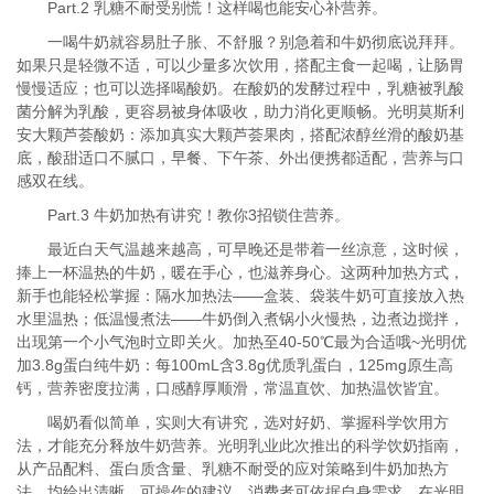
Part.2 乳糖不耐受别慌！这样喝也能安心补营养。
一喝牛奶就容易肚子胀、不舒服？别急着和牛奶彻底说拜拜。
如果只是轻微不适，可以少量多次饮用，搭配主食一起喝，让肠胃
慢慢适应；也可以选择喝酸奶。在酸奶的发酵过程中，乳糖被乳酸
菌分解为乳酸，更容易被身体吸收，助力消化更顺畅。光明莫斯利
安大颗芦荟酸奶：添加真实大颗芦荟果肉，搭配浓醇丝滑的酸奶基
底，酸甜适口不腻口，早餐、下午茶、外出便携都适配，营养与口
感双在线。
Part.3 牛奶加热有讲究！教你3招锁住营养。
最近白天气温越来越高，可早晚还是带着一丝凉意，这时候，
捧上一杯温热的牛奶，暖在手心，也滋养身心。这两种加热方式，
新手也能轻松掌握：隔水加热法——盒装、袋装牛奶可直接放入热
水里温热；低温慢煮法——牛奶倒入煮锅小火慢热，边煮边搅拌，
出现第一个小气泡时立即关火。加热至40-50℃最为合适哦~光明优
加3.8g蛋白纯牛奶：每100mL含3.8g优质乳蛋白，125mg原生高
钙，营养密度拉满，口感醇厚顺滑，常温直饮、加热温饮皆宜。
喝奶看似简单，实则大有讲究，选对好奶、掌握科学饮用方
法，才能充分释放牛奶营养。光明乳业此次推出的科学饮奶指南，
从产品配料、蛋白质含量、乳糖不耐受的应对策略到牛奶加热方
法，均给出清晰、可操作的建议。消费者可依据自身需求，在光明