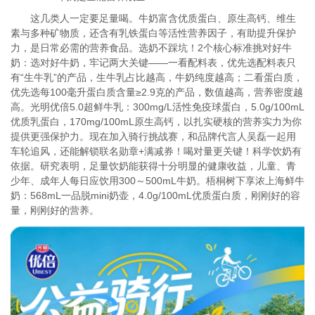
这几类人一定要足量喝。牛奶富含优质蛋白、原生高钙、维生
素与多种矿物质，还含有乳铁蛋白等活性营养因子，有助提升保护
力，是日常必需的营养食品。选奶不踩坑！2个核心标准挑对好牛
奶：选对好牛奶，牢记两大关键——一看配料表，优先选配料表只
有“生牛乳”的产品，生牛乳占比越高，牛奶纯度越高；二看蛋白质，
优先选每100毫升蛋白质含量≥2.9克的产品，数值越高，营养密度越
高。光明优倍5.0超鲜牛乳：300mg/L活性免疫球蛋白，5.0g/100mL
优质乳蛋白，170mg/100mL原生高钙，以扎实硬核的营养实力为你
提供更强保护力。现在加入骑行挑战赛，和品牌代言人吴磊一起用
车轮追风，还能解锁联名勋章+满减券！喝对量更关键！科学饮奶有
依据。研究表明，足量饮奶能获得十分明显的健康收益，儿童、青
少年、成年人每日应饮用300～500mL牛奶。梧桐树下享浓上海鲜牛
奶：568mL一品脱mini奶壶，4.0g/100mL优质蛋白质，刚刚好的容
量，刚刚好的营养。