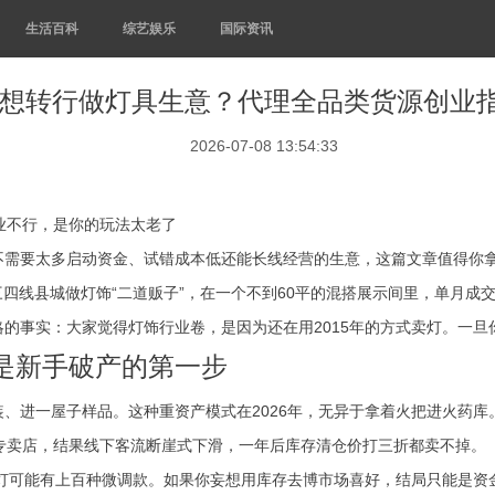
生活百科
综艺娱乐
国际资讯
6年想转行做灯具生意？代理全品类货源创业
2026-07-08 13:54:33
业不行，是你的玩法太老了
不需要太多启动资金、试错成本低还能长线经营的生意，这篇文章值得你
四线县城做灯饰“二道贩子”，在一个不到60平的混搭展示间里，单月成交
的事实：大家觉得灯饰行业卷，是因为还在用2015年的方式卖灯。一旦
是新手破产的第一步
、进一屋子样品。这种重资产模式在2026年，无异于拿着火把进火药库
专卖店，结果线下客流断崖式下滑，一年后库存清仓价打三折都卖不掉。
顶灯可能有上百种微调款。如果你妄想用库存去博市场喜好，结局只能是资