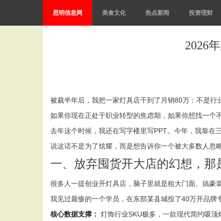
思明信息网
美食文化
热点新闻
投资理财
202
被裁半年后，我把一家灯具店干到了月销80万：不是行
如果你现在正处于职业转型的焦虑期，如果你想找一个
去年这个时候，我还在写字楼里写PPT。今年，我靠在三
说这话不是为了炫耀，而是想告诉你一个被大多数人忽略
一、放弃囤货开大店的幻想，那
很多人一提创业开灯具店，脑子里就是租大门面、搞豪装
我见过最惨的一个学员，在东部某县城投了40万开品牌
核心数据支撑：
灯饰行业SKU极多，一款现代简约吸