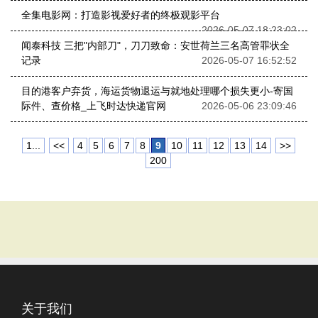
全集电影网：打造影视爱好者的终极观影平台
2026-05-07 18:23:02
闻泰科技 三把"内部刀"，刀刀致命：安世荷兰三名高管罪状全
记录
2026-05-07 16:52:52
目的港客户弃货，海运货物退运与就地处理哪个损失更小-寄国
际件、查价格_上飞时达快递官网
2026-05-06 23:09:46
1...
<<
4
5
6
7
8
9
10
11
12
13
14
>>
200
关于我们