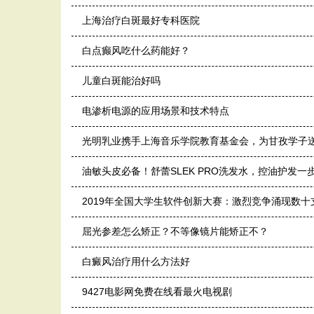
上海治疗白斑最好专科医院
白点癫风吃什么药能好？
儿童白斑能治好吗
电渗析电源的应用场景和技术特点
光明乳业携手上海音乐学院教育基金会，为甘孜学子
油敏头皮必备！舒蕾SLEK PRO洗发水，控油护发一
2019年全国大学生软件创新大赛：激烈竞争涌现数十
屈光参差怎么矫正？不等像镜片能矫正不？
白癜风治疗用什么方法好
9427电影网免费在线看最火电视剧