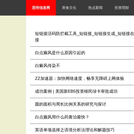
思明信息网
美食文化
热点新闻
投资理财
短链接活码防拦截工具_短链接_短链接生成_短链接在
接
白点癫风是什么原因引起的
白癜风传染不
ZZ加速器：加快网络速度，畅享无障碍上网体验
成功案例 | 美国新EB5投资移民绿卡审批成功
圆的面积与周长比例关系的研究与探讨
白点癫风用什么药膏治最快？
英语单项选择之语境分析法理论和解题技巧