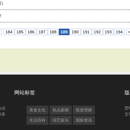
斯）
！
<
184
185
186
187
188
189
190
191
192
193
194
网站标签
版
热点
思
美食文化
热点新闻
投资理财
等多
文
生活百科
综艺娱乐
国际资讯